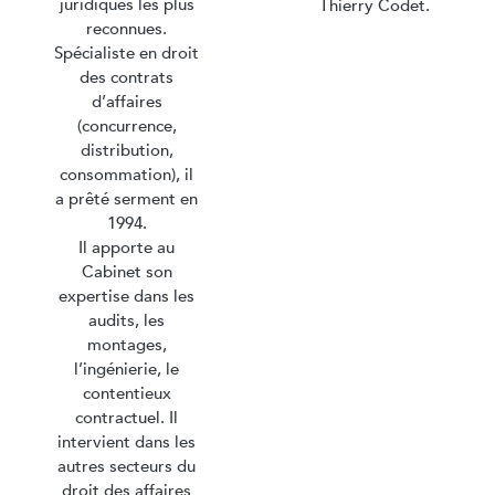
juridiques les plus
Thierry Codet.
reconnues.
Spécialiste en droit
des contrats
d’affaires
(concurrence,
distribution,
consommation), il
a prêté serment en
1994.
Il apporte au
Cabinet son
expertise dans les
audits, les
montages,
l’ingénierie, le
contentieux
contractuel. Il
intervient dans les
autres secteurs du
droit des affaires