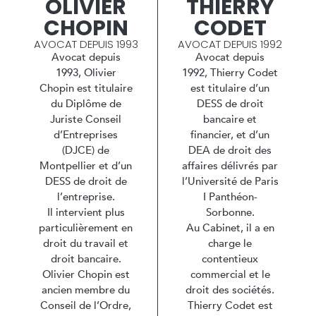
OLIVIER
THIERRY
CHOPIN
CODET
AVOCAT DEPUIS 1993
AVOCAT DEPUIS 1992
Avocat depuis
Avocat depuis
1993, Olivier
1992, Thierry Codet
Chopin est titulaire
est titulaire d’un
du Diplôme de
DESS de droit
Juriste Conseil
bancaire et
d’Entreprises
financier, et d’un
(DJCE) de
DEA de droit des
Montpellier et d’un
affaires délivrés par
DESS de droit de
l’Université de Paris
l’entreprise.
I Panthéon-
Il intervient plus
Sorbonne.
particulièrement en
Au Cabinet, il a en
droit du travail et
charge le
droit bancaire.
contentieux
Olivier Chopin est
commercial et le
ancien membre du
droit des sociétés.
Conseil de l’Ordre,
Thierry Codet est