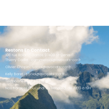
Restons En Contact
108 rue Roland Garros 97400 St-Denis
Thierry Codet : commercial@avocats-ccr.fr
Olivier Chopin : social@avocats-ccr.fr
Kelly Baret : social@avocats-ccr.fr
Téléphone : 02.62.94.18.19
Nos horaires : Du Lundi au vendredi de 7H30 à 19H